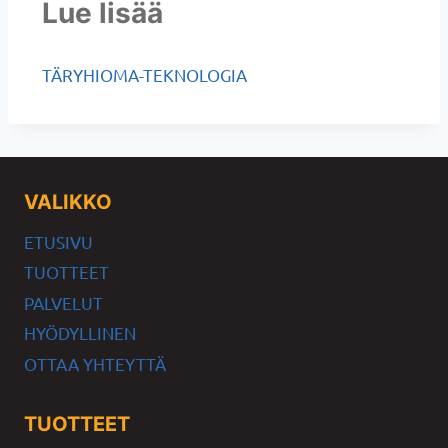
Lue lisää
TÄRYHIOMA-TEKNOLOGIA
VALIKKO
ETUSIVU
TUOTTEET
PALVELUT
HYÖDYLLINEN
OTTAA YHTEYTTÄ
TUOTTEET