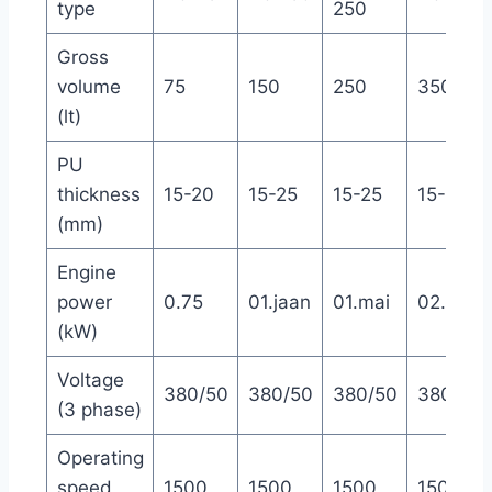
type
250
Gross
volume
75
150
250
350
(lt)
PU
thickness
15-20
15-25
15-25
15-25
(mm)
Engine
power
0.75
01.jaan
01.mai
02.veeb
(kW)
Voltage
380/50
380/50
380/50
380/50
(3 phase)
Operating
speed
1500
1500
1500
1500