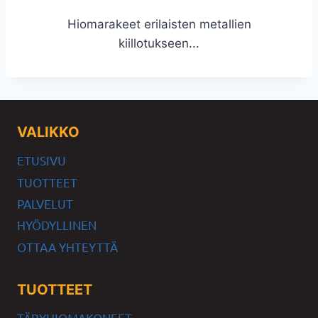
Hiomarakeet erilaisten metallien
kiillotukseen...
VALIKKO
ETUSIVU
TUOTTEET
PALVELUT
HYÖDYLLINEN
OTTAA YHTEYTTÄ
TUOTTEET
TÄRYHIOMAKONEET