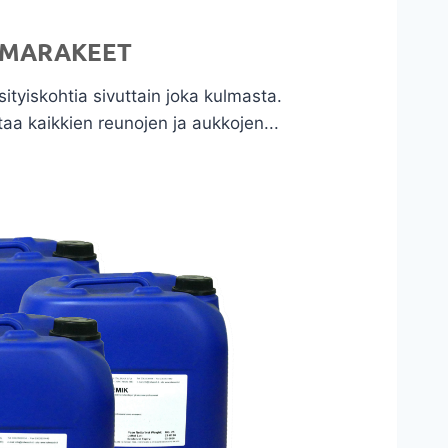
OMARAKEET
ityiskohtia sivuttain joka kulmasta.
taa kaikkien reunojen ja aukkojen...