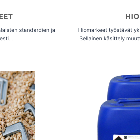
EET
HI
aisten standardien ja
Hiomarkeet työstävät yks
sti...
Sellainen käsittely muut