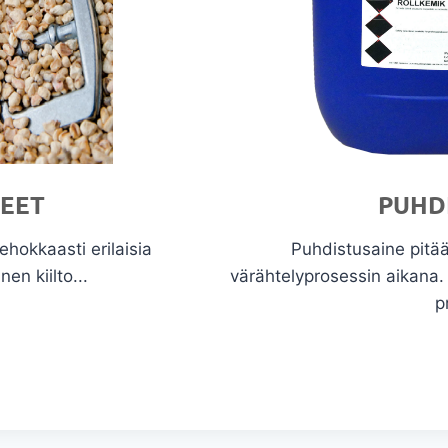
TEET
PUHD
ehokkaasti erilaisia
Puhdistusaine pitä
nen kiilto...
värähtelyprosessin aikana
p