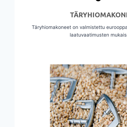
TÄRYHIOMAKON
Täryhiomakoneet on valmistettu eurooppal
laatuvaatimusten mukaise