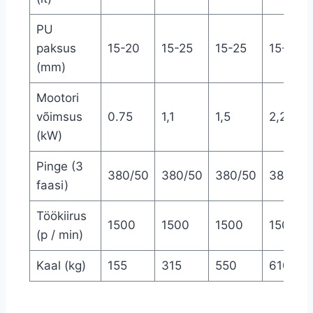
PU
paksus
15-20
15-25
15-25
15-25
(mm)
Mootori
võimsus
0.75
1,1
1,5
2,2
(kW)
Pinge (3
380/50
380/50
380/50
380/50
faasi)
Töökiirus
1500
1500
1500
1500
(p / min)
Kaal (kg)
155
315
550
610