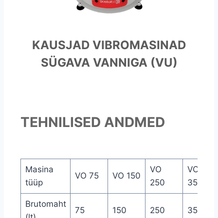
KAUSJAD VIBROMASINAD
SÜGAVA VANNIGA (VU)
TEHNILISED ANDMED
Masina
VO
VO
VO 75
VO 150
tüüp
250
350
Brutomaht
75
150
250
350
(lt)