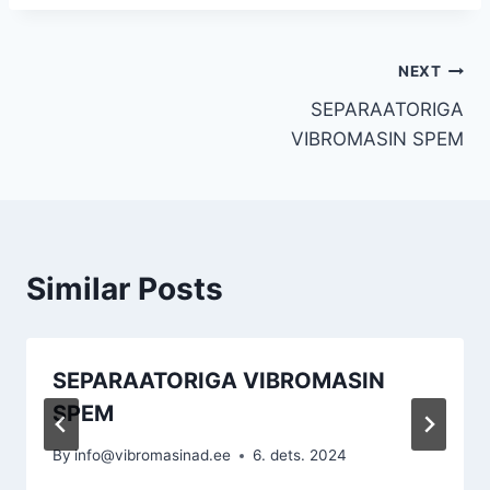
Navigeerimine
NEXT
SEPARAATORIGA
VIBROMASIN SPEM
Similar Posts
SEPARAATORIGA VIBROMASIN
SPEM
By
info@vibromasinad.ee
6. dets. 2024