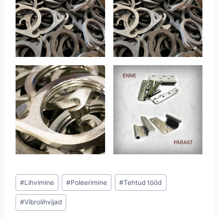
Post
#
Lihvimine
#
Poleerimine
#
Tehtud tööd
Tags:
#
Vibrolihvijad