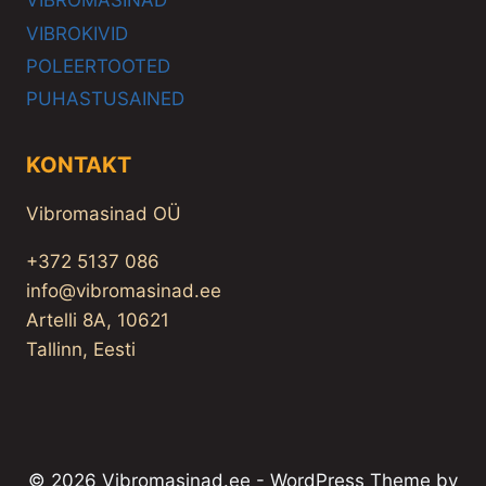
VIBROMASINAD
VIBROKIVID
POLEERTOOTED
PUHASTUSAINED
KONTAKT
Vibromasinad OÜ
+372 5137 086
info@vibromasinad.ee
Artelli 8A, 10621
Tallinn, Eesti
© 2026 Vibromasinad.ee - WordPress Theme by