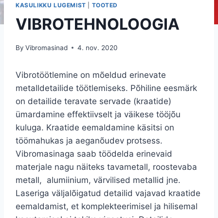
KASULIKKU LUGEMIST
|
TOOTED
VIBROTEHNOLOOGIA
By
Vibromasinad
4. nov. 2020
Vibrotöötlemine on mõeldud erinevate
metalldetailide töötlemiseks. Põhiline eesmärk
on detailide teravate servade (kraatide)
ümardamine effektiivselt ja väikese tööjõu
kuluga. Kraatide eemaldamine käsitsi on
töömahukas ja aeganõudev protsess.
Vibromasinaga saab töödelda erinevaid
materjale nagu näiteks tavametall, roostevaba
metall, alumiinium, värvilised metallid jne.
Laseriga väljalõigatud detailid vajavad kraatide
eemaldamist, et komplekteerimisel ja hilisemal