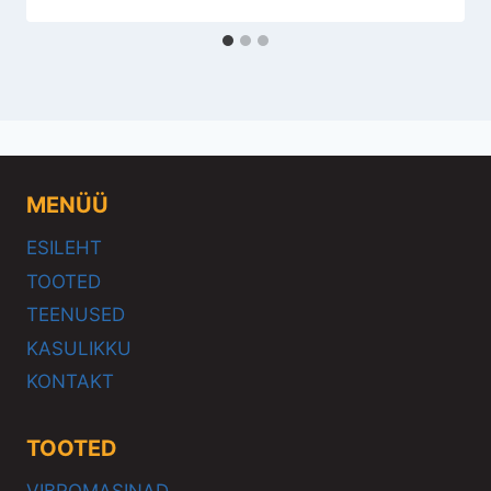
MENÜÜ
ESILEHT
TOOTED
TEENUSED
KASULIKKU
KONTAKT
TOOTED