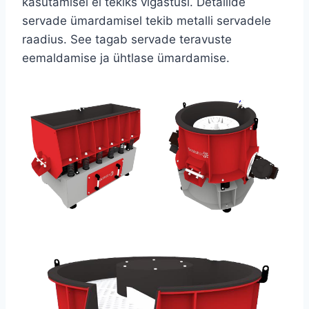
kasutamisel ei tekiks vigastusi. Detailide
servade ümardamisel tekib metalli servadele
raadius. See tagab servade teravuste
eemaldamise ja ühtlase ümardamise.