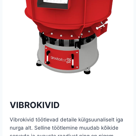
VIBROKIVID
Vibrokivid töötlevad detaile külgsuunaliselt iga
nurga alt. Selline töötlemine muudab kõikide