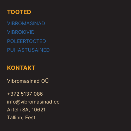
TOOTED
VIBROMASINAD
VIBROKIVID
POLEERTOOTED
PUHASTUSAINED
KONTAKT
Vibromasinad OÜ
+372 5137 086
info@vibromasinad.ee
Artelli 8A, 10621
Tallinn, Eesti