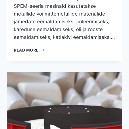
SPEM-seeria masinaid kasutatakse
metallide või mittemetallide materjalide
jämedate eemaldamiseks, poleerimiseks,
kareduse eemaldamiseks, õli ja rooste
eemaldamiseks, katlakivi eemaldamiseks,…
SEPARAATORIGA
READ MORE
VIBROMASIN
SPEM