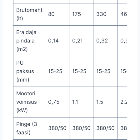
Brutomaht
80
175
330
460
(lt)
Eraldaja
pindala
0,14
0,21
0,32
0,39
(m2)
PU
paksus
15-25
15-25
15-25
15-25
(mm)
Mootori
võimsus
0,75
1,1
1,5
2,2
(kW)
Pinge (3
380/50
380/50
380/50
380/50
faasi)