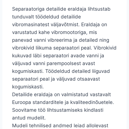
Separaatoriga detailide eraldaja lihtsustab
tunduvalt töödeldud detailide
vibromasinatest väljavõtmist. Eraldaja on
varustatud kahe vibromootoriga, mis
panevad vanni vibreerima ja detailed ning
vibrokivid liikuma separaatori peal. Vibrokivid
kukuvad läbi separaatori avade vanni ja
väljuvad vanni parempoolsest avast
kogumiskasti. Töödeldud detailed liiguvad
separaatori peal ja väljuvad otsaavast
kogumiskasti.
Detailide eraldaja on valmistatud vastavalt
Euroopa standarditele ja kvaliteedinõuetele.
Soovitame töö lihtsustamiseks kindlasti
antud mudelit.
Mudeli tehnilised andmed leiad allolevast