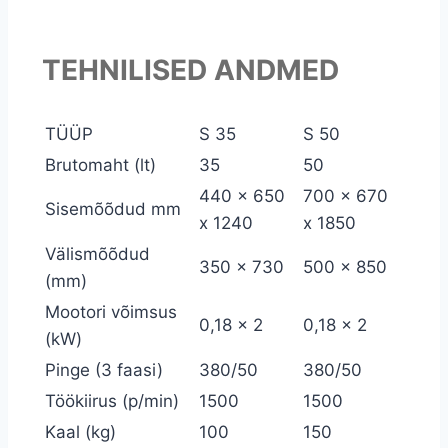
TEHNILISED ANDMED
TÜÜP
S 35
S 50
Brutomaht (lt)
35
50
440 x 650
700 x 670
Sisemõõdud mm
x 1240
x 1850
Välismõõdud
350 x 730
500 x 850
(mm)
Mootori võimsus
0,18 x 2
0,18 x 2
(kW)
Pinge (3 faasi)
380/50
380/50
Töökiirus (p/min)
1500
1500
Kaal (kg)
100
150