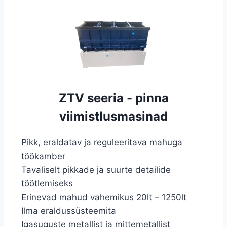
ZTV seeria - pinna
viimistlusmasinad
Pikk, eraldatav ja reguleeritava mahuga
töökamber
Tavaliselt pikkade ja suurte detailide
töötlemiseks
Erinevad mahud vahemikus 20lt – 1250lt
Ilma eraldussüsteemita
Igasuguste metallist ja mittemetallist