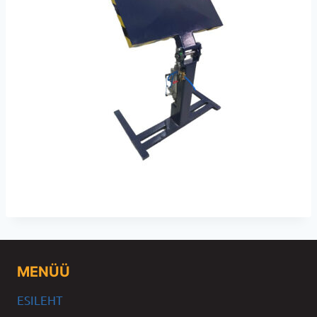
MENÜÜ
ESILEHT