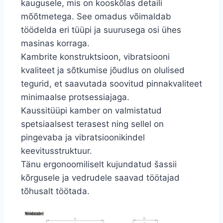
kaugusele, mis on kooskõlas detaili
mõõtmetega. See omadus võimaldab
töödelda eri tüüpi ja suurusega osi ühes
masinas korraga.
Kambrite konstruktsioon, vibratsiooni
kvaliteet ja sõtkumise jõudlus on olulised
tegurid, et saavutada soovitud pinnakvaliteet
minimaalse protsessiajaga.
Kaussitüüpi kamber on valmistatud
spetsiaalsest terasest ning sellel on
pingevaba ja vibratsioonikindel
keevitusstruktuur.
Tänu ergonoomiliselt kujundatud šassii
kõrgusele ja vedrudele saavad töötajad
tõhusalt töötada.