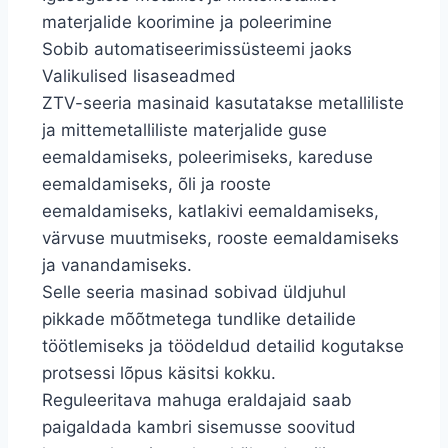
materjalide koorimine ja poleerimine
Sobib automatiseerimissüsteemi jaoks
Valikulised lisaseadmed
ZTV-seeria masinaid kasutatakse metalliliste
ja mittemetalliliste materjalide guse
eemaldamiseks, poleerimiseks, kareduse
eemaldamiseks, õli ja rooste
eemaldamiseks, katlakivi eemaldamiseks,
värvuse muutmiseks, rooste eemaldamiseks
ja vanandamiseks.
Selle seeria masinad sobivad üldjuhul
pikkade mõõtmetega tundlike detailide
töötlemiseks ja töödeldud detailid kogutakse
protsessi lõpus käsitsi kokku.
Reguleeritava mahuga eraldajaid saab
paigaldada kambri sisemusse soovitud